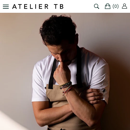
(
0
)