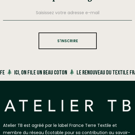
S'INSCRIRE
ICI, ON FILE UN BEAU COTON
LE RENOUVEAU DU TEXTILE FRANÇAIS
Atelier TB est agréé par le label France Terre Textile et
membre du réseau Écotable pour sa contribution au savoir-